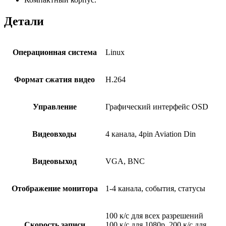
Детали
Операционная система
Linux
Формат сжатия видео
H.264
Управление
Графический интерфейс OSD
Видеовходы
4 канала, 4pin Aviation Din
Видеовыход
VGA, BNC
Отображение монитора
1-4 канала, события, статусы
100 к/с для всех разрешений
Скорость записи
100 к/с для 1080р, 200 к/с для