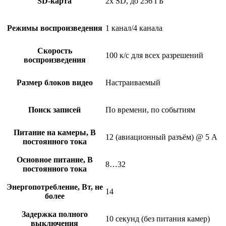
SD-карта
2х SD, до 256 ГБ
Режимы воспроизведения
1 канал/4 канала
Скорость
100 к/с для всех разрешений
воспроизведения
Размер блоков видео
Настраиваемый
Поиск записей
По времени, по событиям
Питание на камеры, В
12 (авиационный разъём) @ 5 A
постоянного тока
Основное питание, В
8…32
постоянного тока
Энергопотребление, Вт, не
14
более
Задержка полного
10 секунд (без питания камер)
выключения