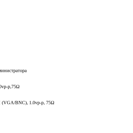
министратора
0vp-p,75Ω
H (VGA/BNC), 1.0vp-p, 75Ω