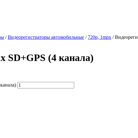
ры
/
Видеорегистраторы автомобильные
/
720p, 1mpx
/
Видеореги
х SD+GPS (4 канала)
канала)