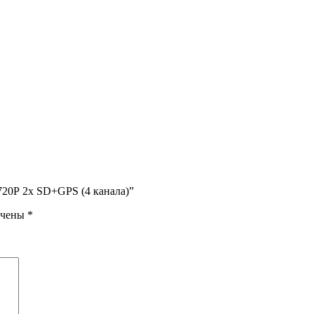
720Р 2х SD+GPS (4 канала)”
ечены
*