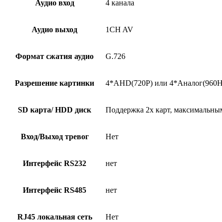
Аудио вход
4 канала
Аудио выход
1CH AV
Формат сжатия аудио
G.726
Разрешение картинки
4*AHD(720P) или 4*Аналог(960H
SD карта/ HDD диск
Поддержка 2х карт, максимальны
Вход/Выход тревог
Нет
Интерфейс RS232
нет
Интерфейс RS485
нет
RJ45 локальная сеть
Нет