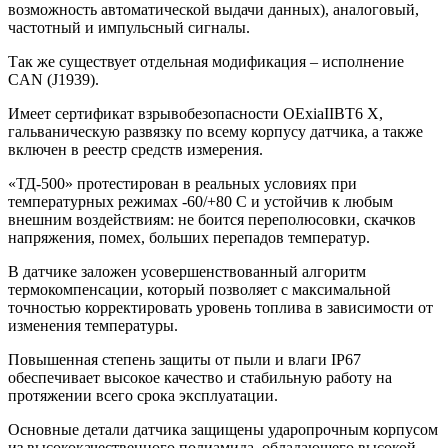
возможность автоматической выдачи данных), аналоговый,
частотный и импульсный сигналы.
Так же существует отдельная модификация – исполнение
CAN (J1939).
Имеет сертификат взрывобезопасности OExiaIIBT6 X,
гальваническую развязку по всему корпусу датчика, а также
включен в реестр средств измерения.
«ТД-500» протестирован в реальных условиях при
температурных режимах -60/+80 С и устойчив к любым
внешним воздействиям: не боится переполюсовки, скачков
напряжения, помех, больших перепадов температур.
В датчике заложен усовершенствованный алгоритм
термокомпенсации, который позволяет с максимальной
точностью корректировать уровень топлива в зависимости от
изменения температуры.
Повышенная степень защиты от пыли и влаги IP67
обеспечивает высокое качество и стабильную работу на
протяжении всего срока эксплуатации.
Основные детали датчика защищены ударопрочным корпусом
из высококачественного полиамида, обладающего высокой