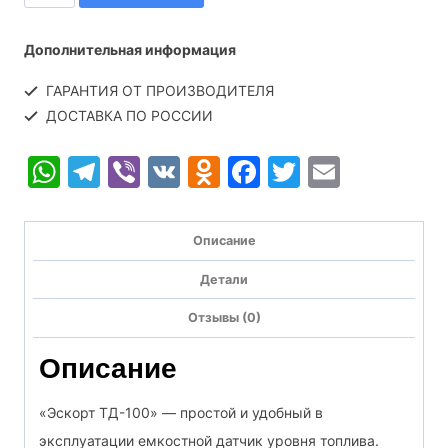
товара
Эскорт
Дополнительная информация
ТД-100
ГАРАНТИЯ ОТ ПРОИЗВОДИТЕЛЯ
(1500
ДОСТАВКА ПО РОССИИ
мм)
WhatsApp
Telegram
Viber
VK
Odnoklassniki
Facebook
Twitter
Email
Описание
Детали
Отзывы (0)
Описание
«Эскорт ТД-100» — простой и удобный в
эксплуатации емкостной датчик уровня топлива.