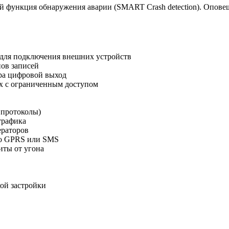
 функция обнаружения аварии (SMART Crash detection). Оповещ
0 для подключения внешних устройств
нов записей
ра цифровой выход
х с ограниченным доступом
 протоколы)
трафика
ераторов
по GPRS или SMS
иты от угона
кой застройки