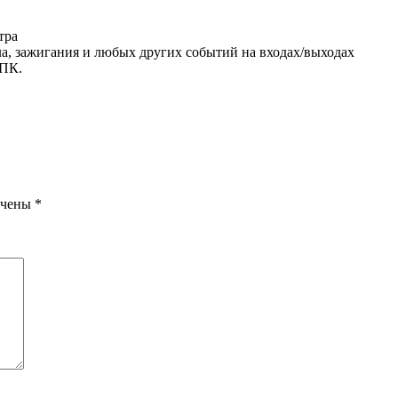
тра
ла, зажигания и любых других событий на входах/выходах
 ПК.
ечены
*