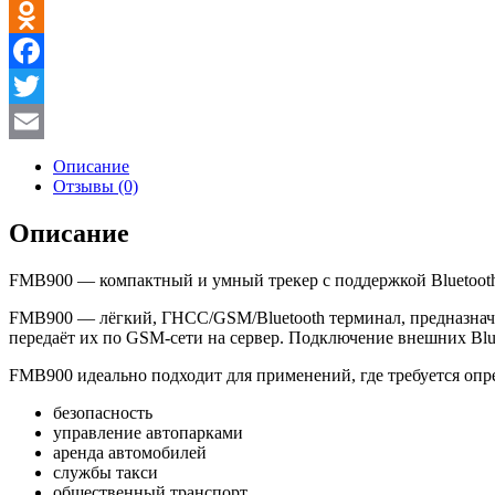
VK
Odnoklassniki
Facebook
Twitter
Email
Описание
Отзывы (0)
Описание
FMB900 — компактный и умный трекер с поддержкой Bluetoo
FMB900 — лёгкий, ГНСС/GSM/Bluetooth терминал, предназначе
передаёт их по GSM-сети на сервер. Подключение внешних Bl
FMB900 идеально подходит для применений, где требуется опр
безопасность
управление автопарками
аренда автомобилей
службы такси
общественный транспорт