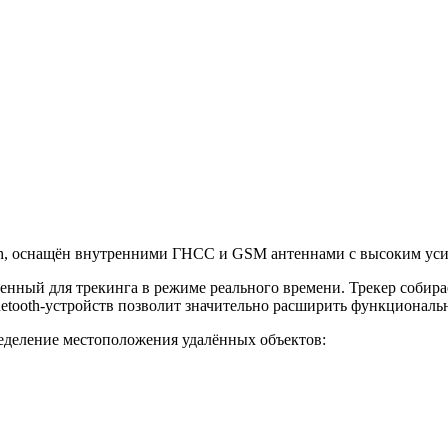
th, оснащён внутренними ГНСС и GSM антеннами с высоким уси
нный для трекинга в режиме реального времени. Трекер собира
uetooth-устройств позволит значительно расширить функционал
еделение местоположения удалённых объектов: