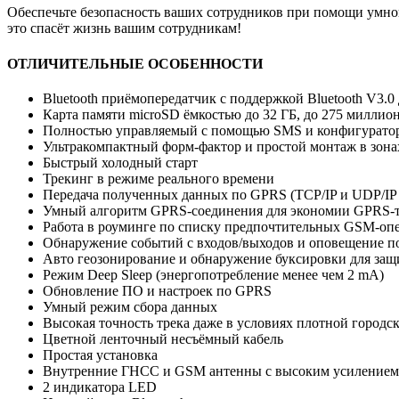
Обеспечьте безопасность ваших сотрудников при помощи умной
это спасёт жизнь вашим сотрудникам!
ОТЛИЧИТЕЛЬНЫЕ ОСОБЕННОСТИ
Bluetooth приёмопередатчик с поддержкой Bluetooth V3.
Карта памяти microSD ёмкостью до 32 ГБ, до 275 миллио
Полностью управляемый с помощью SMS и конфигурато
Ультракомпактный форм-фактор и простой монтаж в зона
Быстрый холодный старт
Трекинг в режиме реального времени
Передача полученных данных по GPRS (TCP/IP и UDP/IP
Умный алгоритм GPRS-соединения для экономии GPRS-
Работа в роуминге по списку предпочтительных GSM-оп
Обнаружение событий с входов/выходов и оповещение 
Авто геозонирование и обнаружение буксировки для защ
Режим Deep Sleep (энергопотребление менее чем 2 mA)
Обновление ПО и настроек по GPRS
Умный режим сбора данных
Высокая точность трека даже в условиях плотной городс
Цветной ленточный несъёмный кабель
Простая установка
Внутренние ГНСС и GSM антенны с высоким усилением
2 индикатора LED