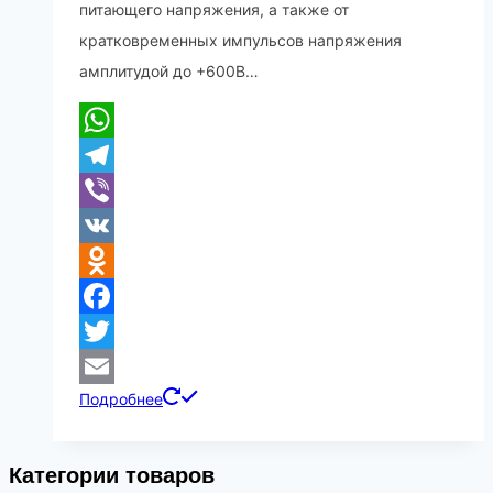
питающего напряжения, а также от
кратковременных импульсов напряжения
амплитудой до +600В…
WhatsApp
Telegram
Viber
VK
Odnoklassniki
Facebook
Twitter
Подробнее
Email
Категории товаров