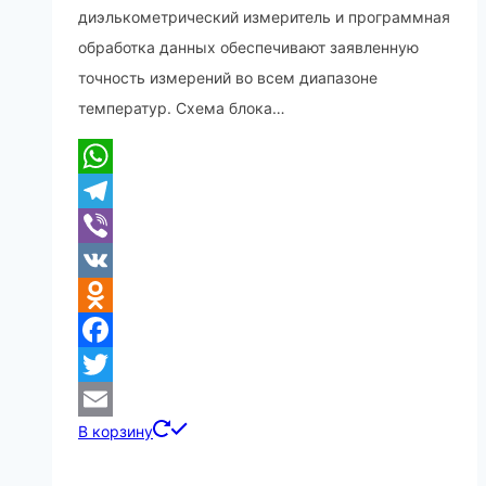
диэлькометрический измеритель и программная
обработка данных обеспечивают заявленную
точность измерений во всем диапазоне
температур. Схема блока…
WhatsApp
Telegram
Viber
VK
Odnoklassniki
Facebook
Twitter
В корзину
Email